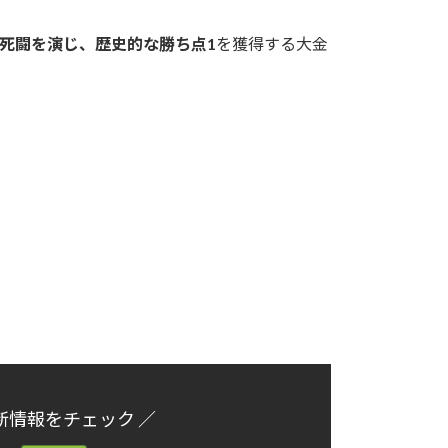
の死闘を演じ、歴史的な勝ち点1
を獲得する大金
新情報をチェック ／