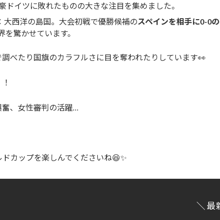
豪ドイツに敗れたものの大きな注目を集めました。
：大西洋の島国。大会初戦で優勝候補の
スペインを相手に0-0
界を驚かせています。
調べたり国旗のカラフルさに目を奪われたりしています👀
！！
興奮、女性審判の活躍…
ドカップを楽しんでくださいね😆✨
＼ 最