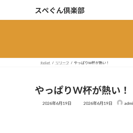
コ
ナ
スぺぐん倶楽部
ン
ビ
テ
ゲ
ン
ー
ツ
シ
へ
ョ
ス
ン
キ
に
ッ
移
Relief.
リリーフ
やっぱりW杯が熱い！
プ
動
やっぱりW杯が熱い！
最
2026年6月19日
2026年6月19日
adm
終
更
新
日
時