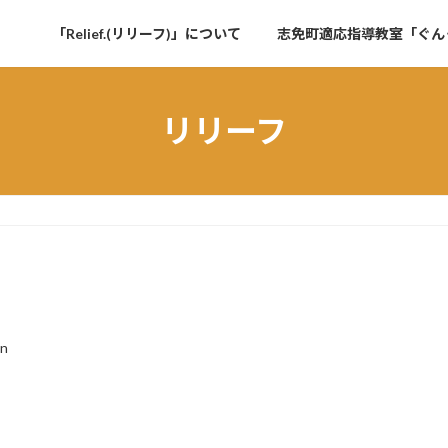
「Relief.(リリーフ)」について
志免町適応指導教室「ぐん
リリーフ
in