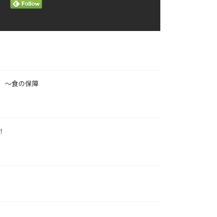
 〜食の保障
！