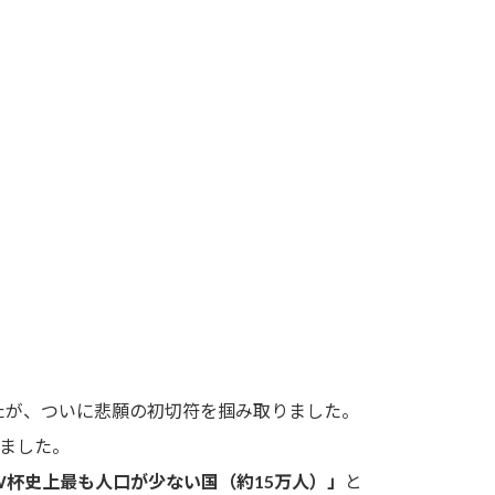
たが、ついに悲願の初切符を掴み取りました。
めました。
W杯史上最も人口が少ない国（約15万人）」
と